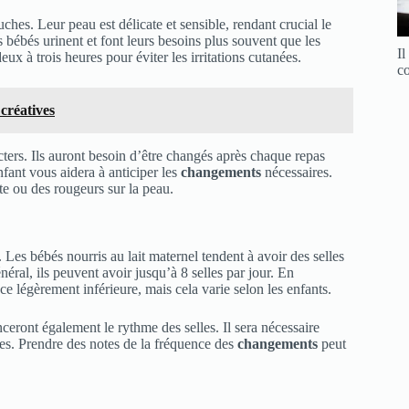
hes. Leur peau est délicate et sensible, rendant crucial le
 bébés urinent et font leurs besoins plus souvent que les
Il
deux à trois heures pour éviter les irritations cutanées.
c
 créatives
cters. Ils auront besoin d’être changés après chaque repas
fant vous aidera à anticiper les
changements
nécessaires.
e ou des rougeurs sur la peau.
. Les bébés nourris au lait maternel tendent à avoir des selles
néral, ils peuvent avoir jusqu’à 8 selles par jour. En
e légèrement inférieure, mais cela varie selon les enfants.
nceront également le rythme des selles. Il sera nécessaire
es. Prendre des notes de la fréquence des
changements
peut