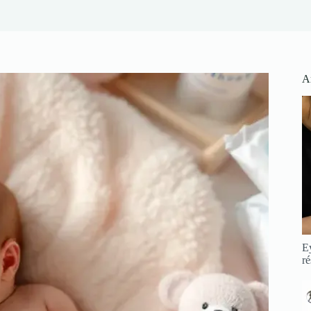
Ar
Ey
ré