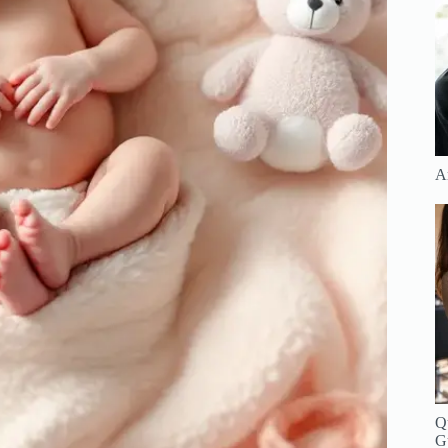
Ar
Q
G