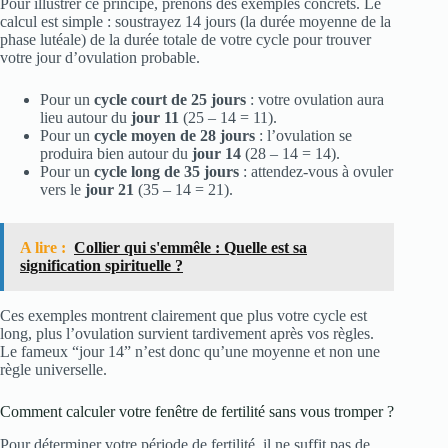
Pour illustrer ce principe, prenons des exemples concrets. Le
calcul est simple : soustrayez 14 jours (la durée moyenne de la
phase lutéale) de la durée totale de votre cycle pour trouver
votre jour d’ovulation probable.
Pour un
cycle court de 25 jours
: votre ovulation aura
lieu autour du
jour 11
(25 – 14 = 11).
Pour un
cycle moyen de 28 jours
: l’ovulation se
produira bien autour du
jour 14
(28 – 14 = 14).
Pour un
cycle long de 35 jours
: attendez-vous à ovuler
vers le
jour 21
(35 – 14 = 21).
A lire :
Collier qui s'emmêle : Quelle est sa
signification spirituelle ?
Ces exemples montrent clairement que plus votre cycle est
long, plus l’ovulation survient tardivement après vos règles.
Le fameux “jour 14” n’est donc qu’une moyenne et non une
règle universelle.
Comment calculer votre fenêtre de fertilité sans vous tromper ?
Pour déterminer votre période de fertilité, il ne suffit pas de